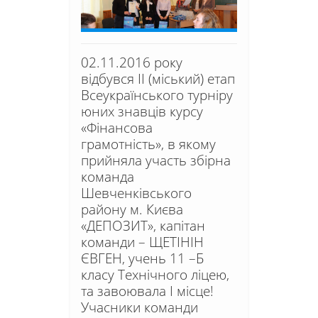
02.11.2016 року
відбувся ІІ (міський) етап
Всеукраїнського турніру
юних знавців курсу
«Фінансова
грамотність», в якому
прийняла участь збірна
команда
Шевченківського
району м. Києва
«ДЕПОЗИТ», капітан
команди – ЩЕТІНІН
ЄВГЕН, учень 11 –Б
класу Технічного ліцею,
та завоювала І місце!
Учасники команди