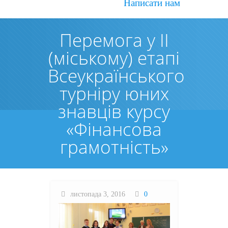
Написати нам
Перемога у ІІ
(міському) етапі
Всеукраїнського
турніру юних
знавців курсу
«Фінансова
грамотність»
листопада 3, 2016
0