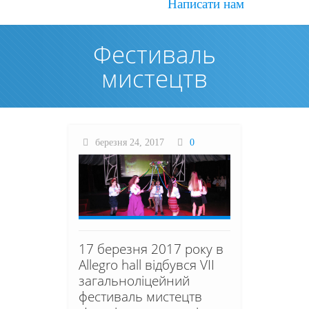
Написати нам
Фестиваль
мистецтв
березня 24, 2017
0
17 березня 2017 року в
Allegro hall відбувся VII
загальноліцейний
фестиваль мистецтв