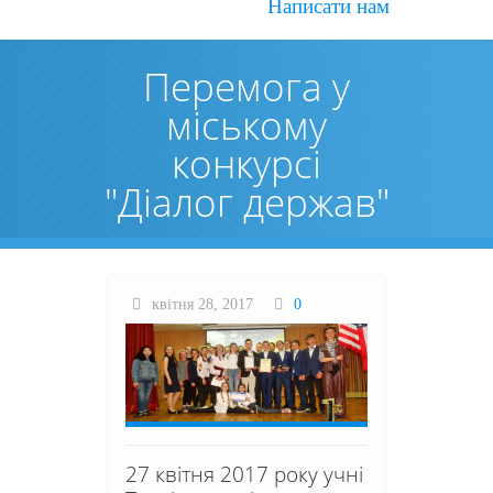
Написати нам
Перемога у
міському
конкурсі
"Діалог держав"
квітня 28, 2017
0
27 квітня 2017 року учні