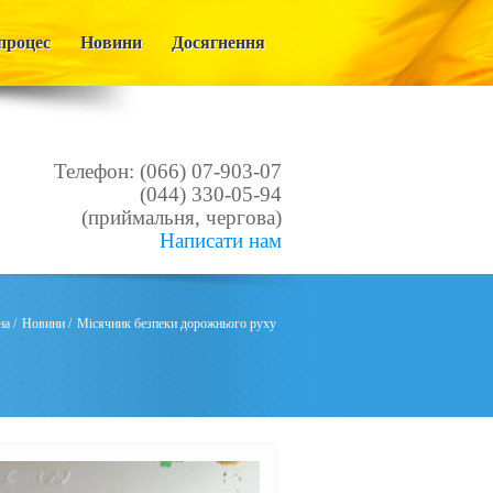
процес
Новини
Досягнення
Телефон: (066) 07-903-07
(044) 330-05-94
(приймальня, чергова)
Написати нам
на
/
Новини
/
Місячник безпеки дорожнього руху