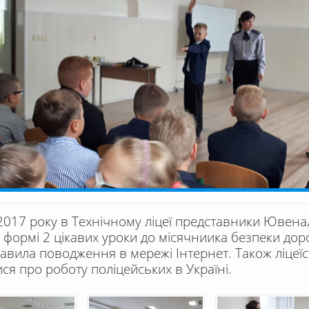
2017 року в Технічному ліцеї представники Ювена
й формі 2 цікавих уроки до місячниика безпеки до
авила поводження в мережі Інтернет. Також ліцеї
ися про роботу поліцейських в Україні.