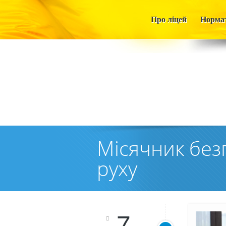
Про ліцей
Нормат
Місячник без
руху
7