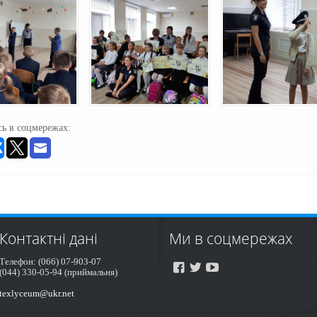
ь в соцмережах:
Контактні дані
Ми в соцмережах
Телефон: (066) 07-903-07
(044) 330-05-94 (приймальня)
texlyceum@ukr.net