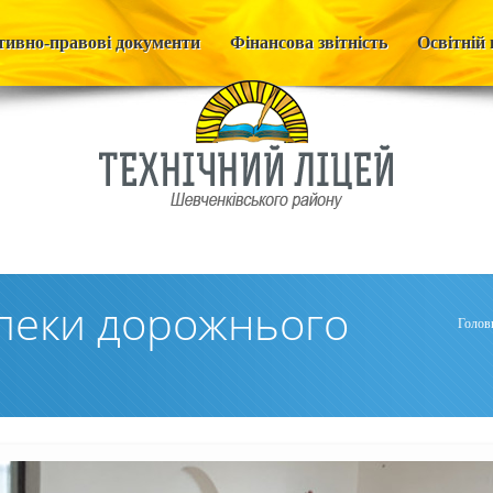
ивно-правові документи
Фінансова звітність
Освітній 
пеки дорожнього
Голов